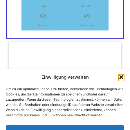
Tage
Stunden
08
49
Minuten
Sekunden
Einwilligung verwalten
Klicke hier, um Marketing-Cookies zu
akzeptieren und diesen Inhalt zu
Um dir ein optimales Erlebnis zu bieten, verwenden wir Technologien wie
aktivieren
Cookies, um Geräteinformationen zu speichern und/oder darauf
zuzugreifen. Wenn du diesen Technologien zustimmst, können wir Daten
wie das Surfverhalten oder eindeutige IDs auf dieser Website verarbeiten.
Wenn du deine Einwillligung nicht erteilst oder zurückziehst, können
bestimmte Merkmale und Funktionen beeinträchtigt werden.